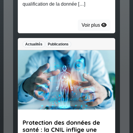
qualification de la donnée […]
Voir plus
Actualités
Publications
Code
la t
géné
prép
obli
Le 8 
europ
Protection des données de
direct
santé : la CNIL inflige une
obliga