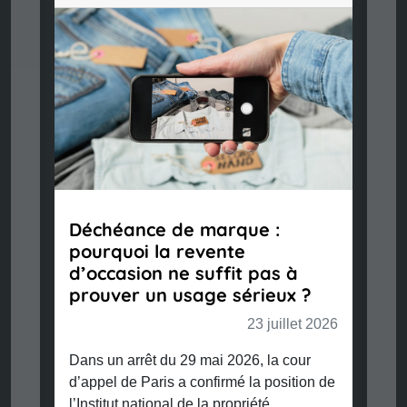
Meta
tran
des 
Dans u
justi
interp
Déchéance de marque :
n°2019
pourquoi la revente
de la 
d’occasion ne suffit pas à
membr
prouver un usage sérieux ?
permet
23 juillet 2026
équita
l’util
Dans un arrêt du 29 mai 2026, la cour
[…]
d’appel de Paris a confirmé la position de
l’Institut national de la propriété