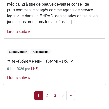
médical[2] à titre de preuve devant le conseil de
prud’hommes. Engagés comme agents de service
logistique dans un EHPAD, des salariés ont saisi les
juridictions prud’homales aux fins […]
Lire la suite »
Legal Design
Publications
#INFOGRAPHIE : OMNIBUS IA
9 juin 2026
par
LNE
Lire la suite »
Page navigation
Current Page
Page
Page
1
2
3
›
»