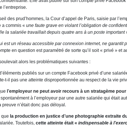
onfidentialité. Elle avait publié sur son compte privé Facebook
 l’entreprise.
nseil des prud’hommes, la Cour d’appel de Paris, saisie par l’e
ée a commis «
une faute grave en violant l’obligation de confiden
lle la salariée travaillait depuis quatre ans à un poste important
 est un réseau accessible par connexion internet, ne garantit pa
mpte en question est paramétré de sorte qu’il soit « privé » et 
soulevait alors les problématiques suivantes :
 d’éléments publiés sur un compte Facebook privé d’une salariée
e-t-il pas une atteinte disproportionnée au respect de la vie pri
 que
l’employeur ne peut avoir recours à un stratagème pour 
e spontanément à l’employeur par une autre salariée qui était 
a preuve n’était donc pas déloyal.
e que
la production en justice d’une photographie extraite d
alariée. Toutefois,
cette atteinte était «
indispensable à l’exerc