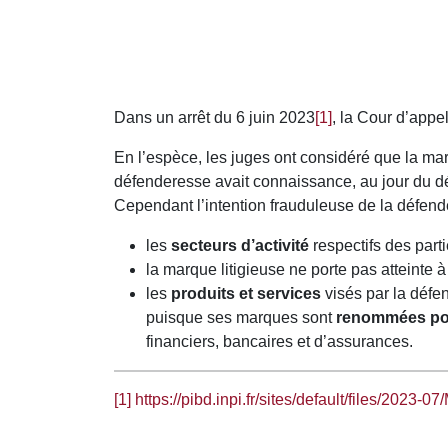
Dans un arrêt du 6 juin 2023
[1]
, la Cour d’app
En l’espèce, les juges ont considéré que la
défenderesse avait connaissance, au jour du d
Cependant l’intention frauduleuse de la défend
les
secteurs d’activité
respectifs des part
la marque litigieuse ne porte pas atteint
les
produits et services
visés par la défe
puisque ses marques sont
renommées pou
financiers, bancaires et d’assurances.
[1]
https://pibd.inpi.fr/sites/default/files/2023-