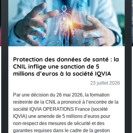
e santé : la
Déchéance de marque : pou
n de 5
revente d’occasion ne suffi
iété IQVIA
prouver un usage sérieux ?
23 juillet 2026
2
la formation
Dans un arrêt du 29 mai 2026, la cour
 l’encontre de la
Paris a confirmé la position de l’Institu
e (société
la propriété industrielle (INPI) qui ava
d’euros pour
déchéance des droits d’un demandeur
ité et des
marque, au motif que la revente de pro
de la gestion
d’occasion ne constitue pas un usage 