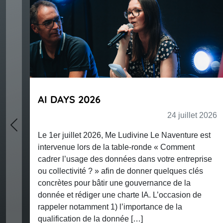
Protection des données d
CNIL inflige une sanctio
24 juillet 2026
millions d’euros à la soc
Previous
ine Le Naventure est
ronde « Comment
ans votre entreprise
Par une décision du 26 mai 2026, 
nner quelques clés
restreinte de la CNIL a prononcé à
vernance de la
société IQVIA OPERATIONS Franc
IA. L’occasion de
IQVIA) une amende de 5 millions 
rtance de la
non-respect des mesures de sécur
]
garanties requises dans le cadre 