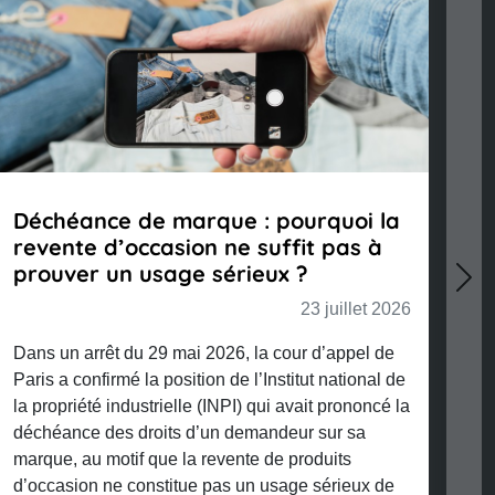
rquoi la
#INFOGRAPHIE : Les ingrédients 
t pas à
la protection de l’art culinaire
23 juillet
Nex
3 juillet 2026
 d’appel de
Voir plu
t national de
it prononcé la
 sur sa
duits
sérieux de