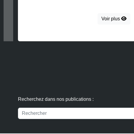
d’entrepôts de données de santé[
l’occurrence, la […]
Voir plus
Recherchez dans nos publications :