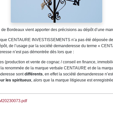
el de Bordeaux vient apporter des précisions au dépôt d’une ma
 marque CENTAURE INVESTISSEMENTS n’a pas été déposée de ma
épôt, de l’usage par la société demanderesse du terme « CENTA
eresse n’est pas démontrée dès lors que :
ies (production et vente de cognac / conseil en finance, immobil
e à la renommée de la marque verbale CENTAURE et de la marque 
nderesse sont
différents
, en effet la société demanderesse n’es
r les spiritueux
, alors que la marque litigieuse est enregist
07/M20230073.pdf