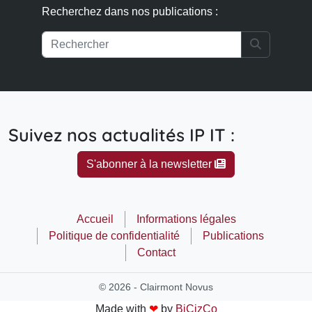
Recherchez dans nos publications :
Search
Suivez nos actualités IP IT :
S'abonner à la newsletter
Accueil
Informations légales
Politique de confidentialité
Publications
Contact
© 2026 - Clairmont Novus
Made with
❤
by
BiCizCo