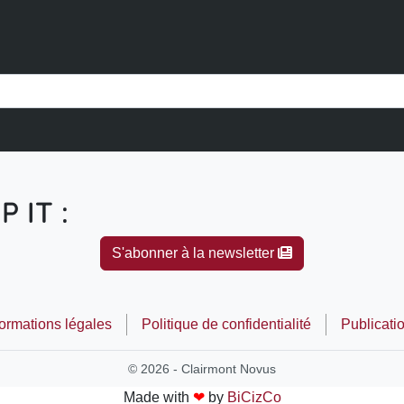
P IT :
S'abonner à la newsletter
formations légales
Politique de confidentialité
Publicati
© 2026 - Clairmont Novus
Made with
❤
by
BiCizCo