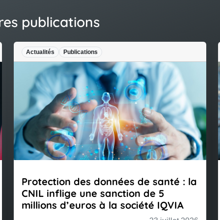
res publications
Publications
Actualités
Publ
on des données de santé : la
Déchéance 
lige une sanction de 5
revente d’o
 d’euros à la société IQVIA
prouver un