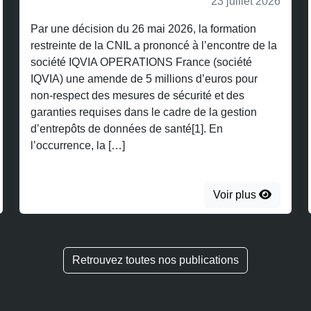
23 juillet 2026
ision du 26 mai 2026, la formation
Dans un arrêt d
de la CNIL a prononcé à l’encontre de la
Paris a confirmé 
VIA OPERATIONS France (société
la propriété ind
 amende de 5 millions d’euros pour
déchéance des 
t des mesures de sécurité et des
marque, au moti
equises dans le cadre de la gestion
d’occasion ne c
s de données de santé[1]. En
nature à faire é
e, la […]
Voir plus
Retrouvez toutes nos publications