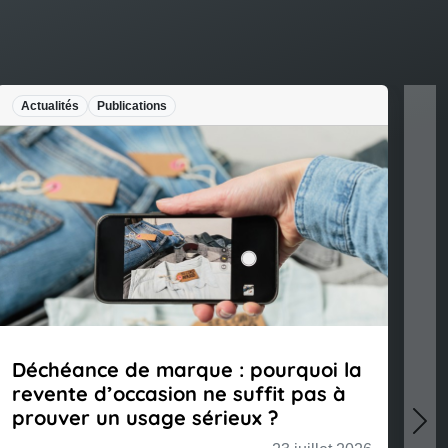
ications
Legal Design
Publication
de marque : pourquoi la
#INFOGRAPHIE : L
ccasion ne suffit pas à
la protection de l
 usage sérieux ?
Nex