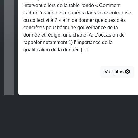
enue lors de la table-ronde « Comment
 l’usage des données dans votre entreprise
Par une déc
lectivité ? » afin de donner quelques clés
restreinte 
tes pour bâtir une gouvernance de la
société IQ
 et rédiger une charte IA. L’occasion de
IQVIA) une
er notamment 1) l’importance de la
non-respec
ication de la donnée […]
garanties r
d’entrepôt
l’occurrenc
Voir plus