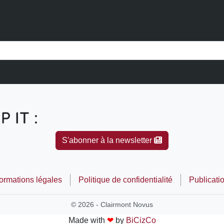
P IT :
S'abonner à la newsletter
formations légales
Politique de confidentialité
Publicati
© 2026 - Clairmont Novus
Made with
❤
by
BiCizCo