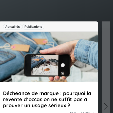
Actualités
Publications
Legal
Déchéance de marque : pourquoi la
#INF
revente d’occasion ne suffit pas à
la p
prouver un usage sérieux ?
Nex