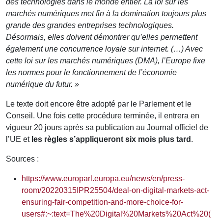
des technologies dans le monde entier. La loi sur les
marchés numériques met fin à la domination toujours plus
grande des grandes entreprises technologiques.
Désormais, elles doivent démontrer qu’elles permettent
également une concurrence loyale sur internet. (…) Avec
cette loi sur les marchés numériques (DMA), l’Europe fixe
les normes pour le fonctionnement de l’économie
numérique du futur. »
Le texte doit encore être adopté par le Parlement et le
Conseil. Une fois cette procédure terminée, il entrera en
vigueur 20 jours après sa publication au Journal officiel de
l’UE et
les règles s’appliqueront six mois plus tard
.
Sources :
https://www.europarl.europa.eu/news/en/press-
room/20220315IPR25504/deal-on-digital-markets-act-
ensuring-fair-competition-and-more-choice-for-
users#:~:text=The%20Digital%20Markets%20Act%20(