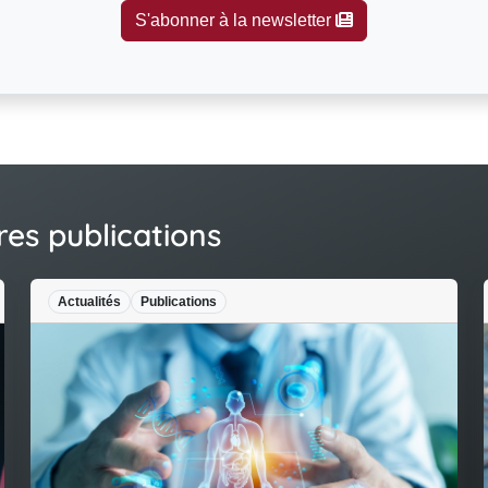
S'abonner à la newsletter
res publications
alités
Publications
Legal Design