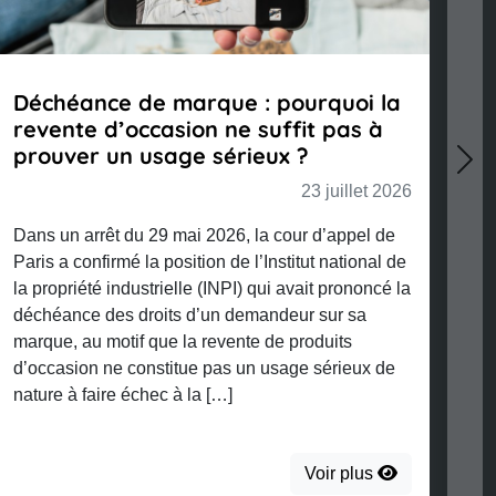
PHIE : Les ingrédients de
Code de bon
ion de l’art culinaire
transparenc
par l’IA : c
23 juillet 2026
Nex
nouvelles ob
Voir plus
Le 8 mai 2026, 
adopté un projet d
portée des oblig
l’article 50 de l’
y compris à usage
code de bonnes p
contenus générés 