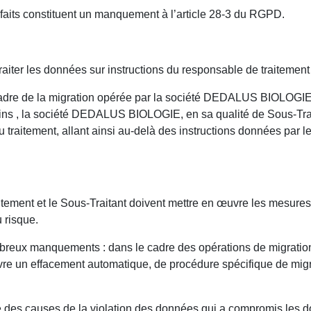
 faits constituent un manquement à l’article 28-3 du RGPD.
 traiter les données sur instructions du responsable de traiteme
adre de la migration opérée par la société DEDALUS BIOLOGIE d’
oins , la société DEDALUS BIOLOGIE, en sa qualité de Sous-Trai
 traitement, allant ainsi au-delà des instructions données par le
aitement et le Sous-Traitant doivent mettre en œuvre les mesure
 risque.
reux manquements : dans le cadre des opérations de migration 
vre un effacement automatique, de procédure spécifique de migr
e des causes de la violation des données qui a compromis les d