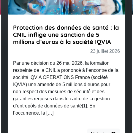
héance de marque : pourquoi la
#INFOGRA
ente d’occasion ne suffit pas à
la protect
uver un usage sérieux ?
23 juillet 2026
 un arrêt du 29 mai 2026, la cour d’appel de
 a confirmé la position de l’Institut national de
opriété industrielle (INPI) qui avait prononcé la
éance des droits d’un demandeur sur sa
e, au motif que la revente de produits
casion ne constitue pas un usage sérieux de
e à faire échec à la […]
Voir plus