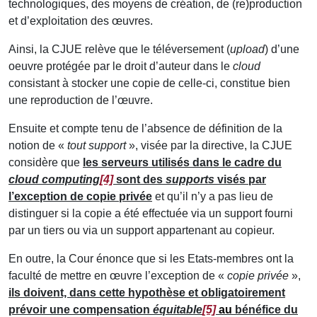
technologiques, des moyens de création, de (re)production
et d’exploitation des œuvres.
Ainsi, la CJUE relève que le téléversement (
upload
) d’une
oeuvre protégée par le droit d’auteur dans le
cloud
consistant à stocker une copie de celle-ci, constitue bien
une reproduction de l’œuvre.
Ensuite et compte tenu de l’absence de définition de la
notion de «
tout support
», visée par la directive, la CJUE
considère que
les serveurs utilisés dans le cadre du
cloud computing
[4]
sont des
supports
visés par
l’exception de copie privée
et qu’il n’y a pas lieu de
distinguer si la copie a été effectuée via un support fourni
par un tiers ou via un support appartenant au copieur.
En outre, la Cour énonce que si les Etats-membres ont la
faculté de mettre en œuvre l’exception de «
copie privée
»,
ils doivent, dans cette hypothèse et obligatoirement
prévoir une compensation
équitable
[5]
au
bénéfice du