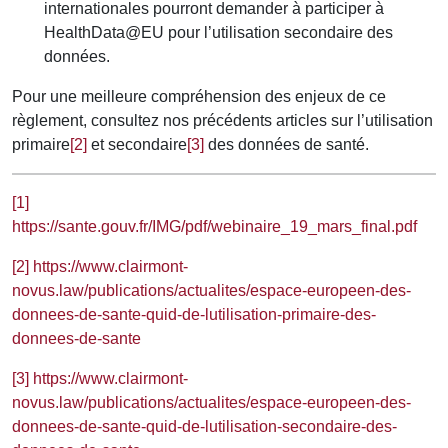
internationales pourront demander à participer à
HealthData@EU pour l’utilisation secondaire des
données.
Pour une meilleure compréhension des enjeux de ce
règlement, consultez nos précédents articles sur l’utilisation
primaire
[2]
et secondaire
[3]
des données de santé.
[1]
https://sante.gouv.fr/IMG/pdf/webinaire_19_mars_final.pdf
[2]
https://www.clairmont-
novus.law/publications/actualites/espace-europeen-des-
donnees-de-sante-quid-de-lutilisation-primaire-des-
donnees-de-sante
[3]
https://www.clairmont-
novus.law/publications/actualites/espace-europeen-des-
donnees-de-sante-quid-de-lutilisation-secondaire-des-