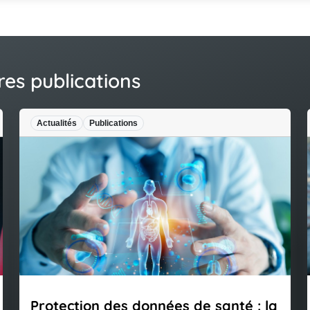
res publications
Publications
Actualités
Publ
on des données de santé : la
Déchéance 