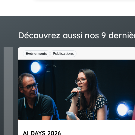
Découvrez aussi nos 9 derniè
ments
Publications
Actualités
AYS 2026
Protecti