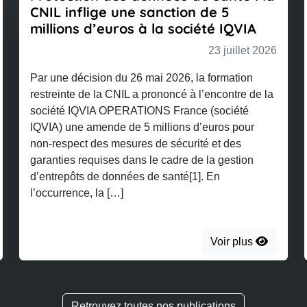
lige une sanction de 5
revente d’o
 d’euros à la société IQVIA
prouver un
23 juillet 2026
ision du 26 mai 2026, la formation
Dans un arrêt d
de la CNIL a prononcé à l’encontre de la
Paris a confirmé 
VIA OPERATIONS France (société
la propriété ind
 amende de 5 millions d’euros pour
déchéance des 
t des mesures de sécurité et des
marque, au moti
equises dans le cadre de la gestion
d’occasion ne c
s de données de santé[1]. En
nature à faire é
e, la […]
Voir plus
Retrouvez toutes nos publications