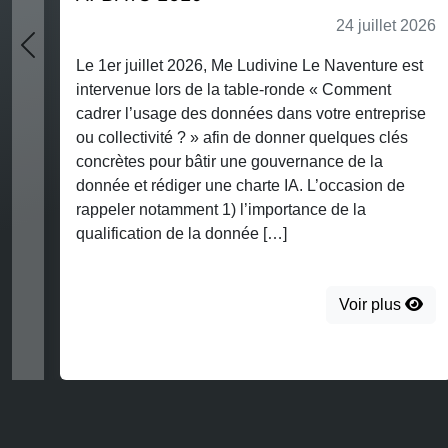
CNIL inf
24 juillet 2026
millions
Previous
 juillet 2026, Me Ludivine Le Naventure est
enue lors de la table-ronde « Comment
 l’usage des données dans votre entreprise
Par une déc
lectivité ? » afin de donner quelques clés
restreinte 
tes pour bâtir une gouvernance de la
société IQ
 et rédiger une charte IA. L’occasion de
IQVIA) une
er notamment 1) l’importance de la
non-respec
ication de la donnée […]
garanties r
d’entrepôt
l’occurrenc
Voir plus