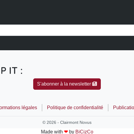
P IT :
S'abonner à la newsletter
formations légales
Politique de confidentialité
Publicati
© 2026 - Clairmont Novus
Made with
❤
by
BiCizCo