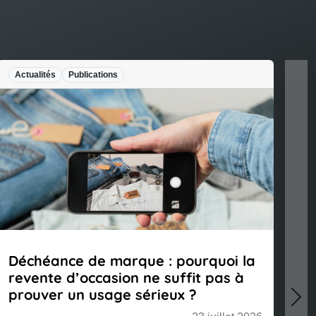
Actualités
Publications
Legal
Déchéance de marque : pourquoi la
#INF
revente d’occasion ne suffit pas à
la p
prouver un usage sérieux ?
Nex