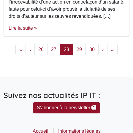
l’irrecevabilité d’une action en contrefaçon d’un salarié,
faute pour celui-ci d’avoir prouvé la titularité de ses
droits d’auteur sur les œuvres revendiquées. […]
Lire la suite »
Page navigation
Page
Page
Current Page
Page
Page
«
‹
26
27
28
29
30
›
»
Suivez nos actualités IP IT :
S'abonner à la newsletter
Accueil
Informations légales