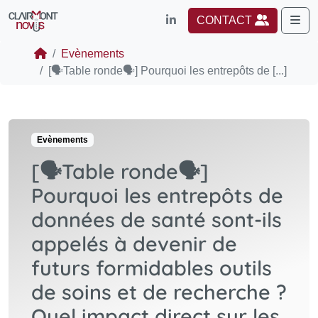
Me
CONTACT
Evènements
[🗣️Table ronde🗣️] Pourquoi les entrepôts de [...]
Evènements
[🗣️Table ronde🗣️]
Pourquoi les entrepôts de
données de santé sont-ils
appelés à devenir de
futurs formidables outils
de soins et de recherche ?
Quel impact direct sur les