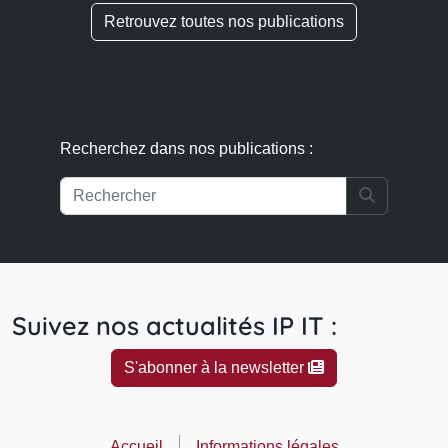
Search
Suivez nos actualités IP IT :
S'abonner à la newsletter
Accueil
Informations légales
Politique de confidentialité
Publications
Contact
© 2026 - Clairmont Novus
Made with
❤
by
BiCizCo