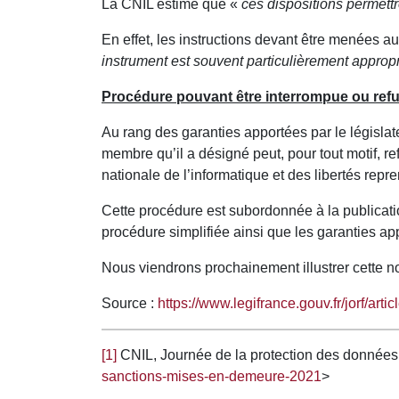
La CNIL estime que «
ces dispositions permett
En effet, les instructions devant être menées a
instrument est souvent particulièrement approp
Procédure pouvant être interrompue ou ref
Au rang des garanties apportées par le législateu
membre qu’il a désigné peut, pour tout motif, r
nationale de l’informatique et des libertés rep
Cette procédure est subordonnée à la publicati
procédure simplifiée ainsi que les garanties ap
Nous viendrons prochainement illustrer cette n
Source :
https://www.legifrance.gouv.fr/jorf/
[1]
CNIL, Journée de la protection des données :
sanctions-mises-en-demeure-2021
>