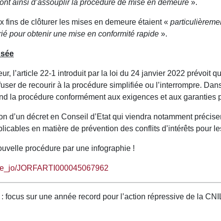
ront ainsi d’assouplir la procédure de mise en demeure
».
ux fins de clôturer les mises en demeure étaient «
particulièreme
rié pour obtenir une mise en conformité rapide
».
usée
r, l’article 22-1 introduit par la loi du 24 janvier 2022 prévoit q
efuser de recourir à la procédure simplifiée ou l’interrompre. Da
rend la procédure conformément aux exigences et aux garanties pr
on d’un décret en Conseil d’Etat qui viendra notamment précise
plicables en matière de prévention des conflits d’intérêts pour l
ouvelle procédure par une infographie !
article_jo/JORFARTI000045067962
 focus sur une année record pour l’action répressive de la CNI