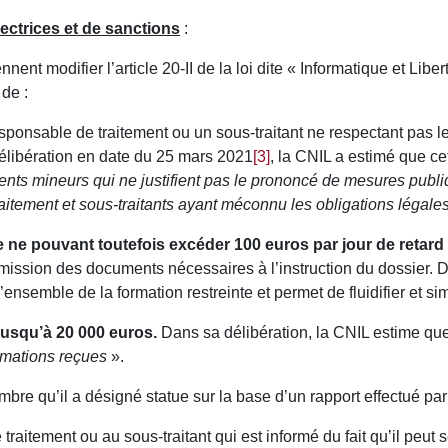
ectrices et de sanctions
:
nent modifier l’article 20-II de la loi dite « Informatique et Liber
de :
sponsable de traitement ou un sous-traitant ne respectant pas le
élibération en date du 25 mars 2021
[3]
, la CNIL a estimé que ce
ts mineurs qui ne justifient pas le prononcé de mesures publiq
itement et sous-traitants ayant méconnu les obligations légale
 ne pouvant toutefois excéder 100 euros par jour de retard
ssion des documents nécessaires à l’instruction du dossier. Da
ensemble de la formation restreinte et permet de fluidifier et sim
usqu’à 20 000 euros.
Dans sa délibération, la CNIL estime qu
amations reçues
».
embre qu’il a désigné statue sur la base d’un rapport effectué pa
traitement ou au sous-traitant qui est informé du fait qu’il peut 