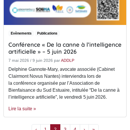
Evènements
Publications
Conférence « De la canne à l’intelligence
artificielle » – 5 juin 2026
7 mai 2026
/
9 juin 2026
par
ADDLP
Delphine Gannote‑Mary, avocate associée (Cabinet
Clairmont Novus Nantes) interviendra lors de
la conférence organisée par l’Association de
Bienfaisance du Sud Estuaire, intitulée “De la canne à
l’intelligence artificielle”, le vendredi 5 juin 2026.
Lire la suite »
Page navigation
Page
Current Page
Page
Page
‹
1
2
3
4
›
»